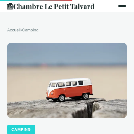
📰
Chambre Le Petit Talvard
Accueil
›
Camping
CAMPING