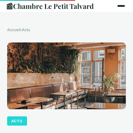
📰
Chambre Le Petit Talvard
Accueil
›
Actu
ACTU